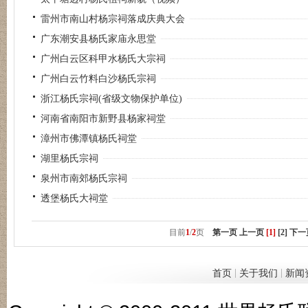
雷州市南山村杨宗祠落成庆典大会
广东潮安县杨氏家庙永思堂
广州白云区科甲水杨氏大宗祠
广州白云竹料白沙杨氏宗祠
浙江杨氏宗祠(省级文物保护单位)
河南省南阳市新野县杨家祠堂
漳州市佛潭镇杨氏祠堂
湖里杨氏宗祠
泉州市南郊杨氏宗祠
透堡杨氏大祠堂
目前
1
/
2
页
第一页
上一页
[1]
[2]
下一
|
|
首页
关于我们
新闻