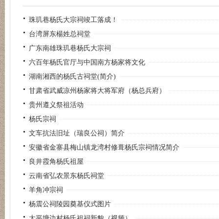
珠玑巷杨氏大宗祠竣工落成！
台湾屏东楊姓总祠堂
广东南雄珠玑巷杨氏大宗祠
六百年杨氏官厅与中国南方杨家将文化
湖南湘西的杨氏古祠堂(简介)
甘肃省武威凉州杨家将大将军府（杨总兵府）
贵州遵义祭祖活动
杨氏宗祠
文车抗法旧址（瑞良公祠）简介
安徽省金寨县梅山镇龙湾村修葺杨氏宗祠情况简介
良井霞角杨氏祖屋
云南省弘农景东杨氏祠堂
羊角冲宗祠
杨震公祠陵园奠基仪式图片
太平塘边村杨氏祖祠新貌（视频）