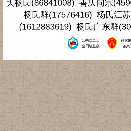
头杨氏(86841008) 善庆同宗(45
杨氏群(17576416) 杨氏江
(1612883619) 杨氏广东群(3