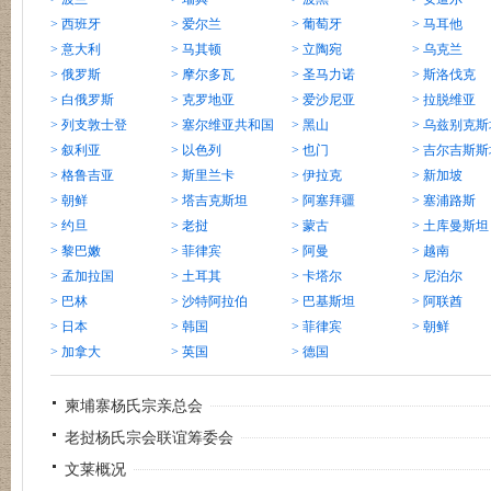
> 西班牙
> 爱尔兰
> 葡萄牙
> 马耳他
> 意大利
> 马其顿
> 立陶宛
> 乌克兰
> 俄罗斯
> 摩尔多瓦
> 圣马力诺
> 斯洛伐克
> 白俄罗斯
> 克罗地亚
> 爱沙尼亚
> 拉脱维亚
> 列支敦士登
> 塞尔维亚共和国
> 黑山
> 乌兹别克斯
> 叙利亚
> 以色列
> 也门
> 吉尔吉斯斯
> 格鲁吉亚
> 斯里兰卡
> 伊拉克
> 新加坡
> 朝鲜
> 塔吉克斯坦
> 阿塞拜疆
> 塞浦路斯
> 约旦
> 老挝
> 蒙古
> 土库曼斯坦
> 黎巴嫩
> 菲律宾
> 阿曼
> 越南
> 孟加拉国
> 土耳其
> 卡塔尔
> 尼泊尔
> 巴林
> 沙特阿拉伯
> 巴基斯坦
> 阿联酋
> 日本
> 韩国
> 菲律宾
> 朝鲜
> 加拿大
> 英国
> 德国
柬埔寨杨氏宗亲总会
老挝杨氏宗会联谊筹委会
文莱概况