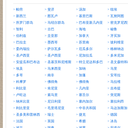
> 帕劳
> 斐济
> 汤加
> 纽埃
> 新西兰
> 图瓦卢
> 基里巴斯
> 瓦努阿图
> 所罗门群岛
> 马绍尔群岛
> 巴布亚新几内亚
> 密克罗尼西
> 智利
> 古巴
> 海地
> 秘鲁
> 伯利兹
> 圭亚那
> 加拿大
> 牙买加
> 巴拉圭
> 墨西哥
> 苏里南
> 玻利维亚
> 委内瑞拉
> 萨尔瓦多
> 厄瓜多尔
> 格林纳达
> 圣卢西亚
> 圣卢西亚
> 尼加拉瓜
> 多米尼加
> 安提瓜和巴布达
> 圣基茨和尼维斯
> 特立尼达和多巴
> 圣文森特
> 埃及
> 马来西亚
哥
> 加纳
纳丁斯
> 马里
> 多哥
> 南非
> 加蓬
> 安哥拉
> 科摩罗
> 佛得角
> 佛得角
> 马拉维
> 利比亚
> 肯尼亚
> 几内亚
> 吉布提
> 卢旺达
> 索马里
> 塞舌尔
> 突尼斯
> 纳米比亚
> 尼日利亚
> 塞内加尔
> 塞拉利昂
> 利比里亚
> 毛里塔尼亚
> 中非共和国
> 马达加斯加
> 圣多美和普林西
> 瑞士
> 捷克
> 德国
比
> 法国
> 英国
> 希腊
> 冰岛
> 波兰
> 瑞典
> 波黑
> 安道尔