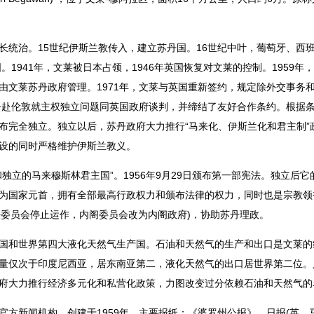
治。15世纪伊斯兰教传入，建立苏丹国。16世纪中叶，葡萄牙、西
国。1941年，文莱被日本占领，1946年英国恢复对文莱的控制。1959
由文莱苏丹政府管理。1971年，文莱与英国重新签约，规定除外交事务
丹赴伦敦就主权独立问题同英国政府谈判，并缔结了友好合作条约。根据条约
布完全独立。独立以后，苏丹政府大力推行“马来化、伊斯兰化和君主制”
设的同时严格维护伊斯兰教义。
的马来穆斯林君主国”。1956年9月29日颁布第一部宪法。独立后它的基
为国家元首，拥有全部最高行政权力和颁布法律的权力，同时也是宗教领
立法委员会停止运作，内阁委员会改为内阁政府)，协助苏丹理政。
和世界第四大液化天然气生产国。石油和天然气的生产和出口是文莱的经
产量仅次于印度尼西亚，居东南亚第二，液化天然气的出口居世界第二位。人
府大力推行经济多元化和私营化政策，力图改变过分依赖石油和天然气的
新闻机构，创建于1959年。主要报纸：《婆罗州公报》，日报(英、马