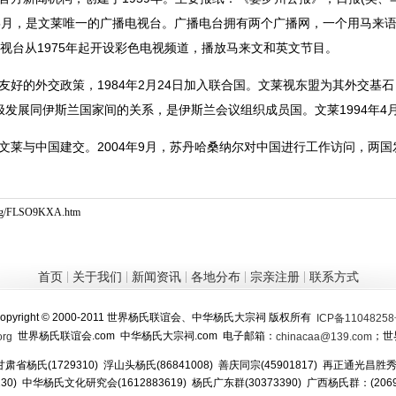
7年5月，是文莱唯一的广播电视台。广播电台拥有两个广播网，一个用马来
视台从1975年起开设彩色电视频道，播放马来文和英文节目。
的外交政策，1984年2月24日加入联合国。文莱视东盟为其外交基石，
发展同伊斯兰国家间的关系，是伊斯兰会议组织成员国。文莱1994年4
文莱与中国建交。2004年9月，苏丹哈桑纳尔对中国进行工作访问，两
yang/FLSO9KXA.htm
|
|
|
|
|
首页
关于我们
新闻资讯
各地分布
宗亲注册
联系方式
opyright © 2000-2011 世界杨氏联谊会、中华杨氏大宗祠 版权所有
ICP备1104825
世界杨氏联谊会.com 中华杨氏大宗祠.com 电子邮箱：
；世
org
chinacaa@139.com
甘肃省杨氏(1729310) 浮山头杨氏(86841008) 善庆同宗(45901817) 再正通光昌胜秀(
0130) 中华杨氏文化研究会(1612883619) 杨氏广东群(30373390) 广西杨氏群：(2069