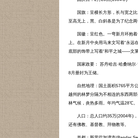
国旗：呈横长方形，长与宽之比为2
至高无上，黑、白斜条是为了纪念两
国徽：呈红色。一弯新月环抱着一
上。在新月中央用马来文写着“永远
底部的饰带上写着“和平之城——文莱
国家政要： 苏丹哈吉·哈桑纳尔·博尔基亚(Ha
8月册封为王储。
自然地理：国土面积5765平方公
越州的林梦分隔为不相连的东西两部
林气候，炎热多雨。年均气温28℃。
人口：总人口约35万(2004年)
还有佛教、基督教、拜物教等。
首都：斯里巴加湾市(Bandar S