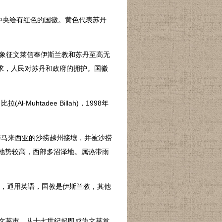
中央绘有红色的国徽。黄色代表苏丹
象征文莱信奉伊斯兰教和苏丹至高无
求，人民对苏丹和政府的拥护。国徽
-Muhtadee Billah)，1998年
与马来西亚的沙捞越州接壤，并被沙捞
部地势较高，西部多沼泽地。属热带雨
来语，通用英语，国教是伊斯兰教，其他
。原称文莱市，从十七世纪起即成为文莱首