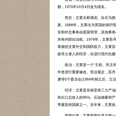
都，1970年10月4日改为现名。
简史：文莱古称渤泥。自古为酋长统
家。1888年，文莱沦为英国的保护
安和外交事务由英国管理，其他事务
所有内部自治权。1978年，文莱苏
掌握的文莱外交和国防权力，文莱宣
族等土著人的经济，在进行现代化建
政治：文莱是一个“主权、民主和独立
年曾进行重要修改。宪法规定，苏丹
袭等5个委员会(1984年独立后，
经济：文莱是东南亚第三大产油国
和出口总收入的95%。石油储量和
界最富的国家之一。近年来，文莱政
新闻出版：文莱新闻社是文唯一官方