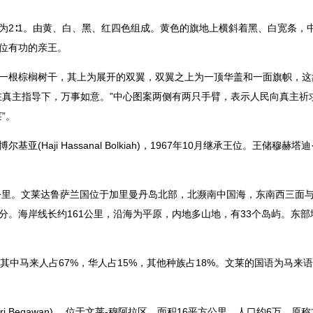
∶1。由黄、白、黑、红四色组成。黄色的旗地上横斜着黑、白宽条，
位有功的亲王。
根棕榈树干，其上为展开的双翼，双翼之上为一顶华盖和一面旗帜，这
在真主指导下，万事如意。”中心图案两侧有两只手臂，表示人民向真主祈
”。
ji Hassanal Bolkiah)，1967年10月继承王位。王储穆赫塔迪·比拉(Al
里。文莱达鲁萨兰国位于加里曼丹岛北部，北濒南中国海，东南西三面
分。海岸线长约161公里，沿海为平原，内地多山地，有33个岛屿。东
，其中马来人占67%，华人占15%，其他种族占18%。文莱的国语为马
eri Begawan) ，位于文莱-穆阿拉区，面积16平方公里，人口约6万