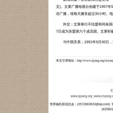
文)。文莱广播电视台创建于195
语广播，现每天播音超过30小时。电
外交：文莱奉行不结盟和同各国友好
7日成为东盟第六个成员国。文莱积极
与中国关系：1991年9月30日，
本文引用地址：
http://www.sjyang.org/cn/
C
www.sjyang.org
www.cnyang.
世界杨氏联谊总会：(2572663633@qq.com) 
(4258