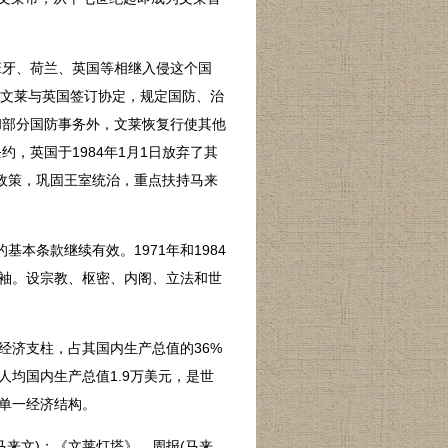
班牙、荷兰、英国等相继入侵这个国
年，文莱与英国签订协定，规定国防、治
和部分国防事务外，文莱恢复行使其他
，英国于1984年1月1日放弃了其
政策，巩固王室统治，重点扶持马来
本条款继续有效。1971年和1984
袖。设宗教、枢密、内阁、立法和世
济支柱，占其国内生产总值的36%
均国内生产总值1.9万美元，是世
单一经济结构。
来文)；《文莱灯塔》，周报(马来