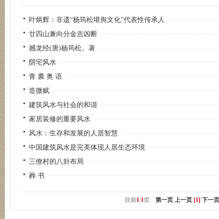
叶炳辉：非遗“杨筠松堪舆文化”代表性传承人
廿四山兼向分金吉凶断
撼龙经(唐)杨筠松。著
阴宅风水
青 囊 奥 语
造微赋
建筑风水与社会的和谐
家居装修的重要风水
风水：生存和发展的人居智慧
中国建筑风水是完美体现人居生态环境
三僚村的八卦布局
葬 书
目前
1
/
1
页
第一页
上一页
[1]
下一