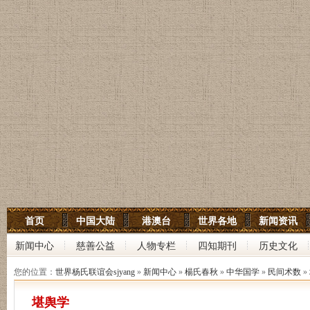
世界杨氏宗亲网
首页
中国大陆
港澳台
世界各地
新闻资讯
世界杨氏联谊会
新闻中心
慈善公益
人物专栏
四知期刊
历史文化
中华杨氏大宗祠
您的位置：
世界杨氏联谊会sjyang
»
新闻中心
»
楊氏春秋
»
中华国学
»
民间术数
»
堪舆学