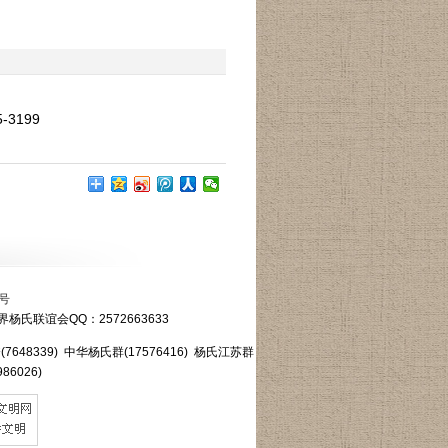
3199
8号
界杨氏联谊会QQ：2572663633
7648339) 中华杨氏群(17576416) 杨氏江苏群
86026)