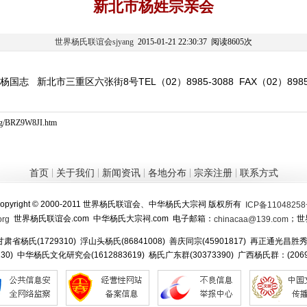
新北市杨姓宗亲会
世界杨氏联谊会sjyang
2015-01-21 22:30:37 阅读8605次
新北市三重区六张街8号TEL（02）8985-3088 FAX（02）8985-
ang/BRZ9W8JI.htm
|
|
|
|
|
首页
关于我们
新闻资讯
各地分布
宗亲注册
联系方式
opyright © 2000-2011 世界杨氏联谊会、中华杨氏大宗祠 版权所有
ICP备1104825
世界杨氏联谊会.com 中华杨氏大宗祠.com 电子邮箱：
；世
org
chinacaa@139.com
甘肃省杨氏(1729310) 浮山头杨氏(86841008) 善庆同宗(45901817) 再正通光昌胜秀(
0130) 中华杨氏文化研究会(1612883619) 杨氏广东群(30373390) 广西杨氏群：(2069