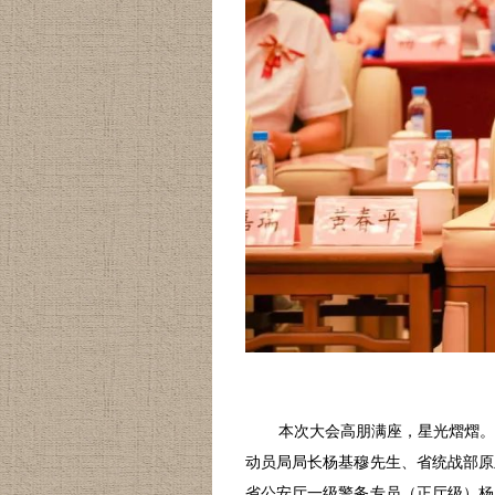
本次大会高朋满座，星光熠熠
动员局局长
杨基穆先生、省统战部原
省公安厅一级警务专员（正厅级）
杨