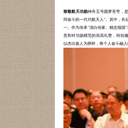
致敬航天功勋
神舟五号
圆梦苍穹，
同奋斗的一代代航天人”。其中，长
一。作为传承“清白传家、精忠报国
意和对功勋模范的崇高礼赞，特别邀
以杰出族人为榜样，将个人奋斗融入