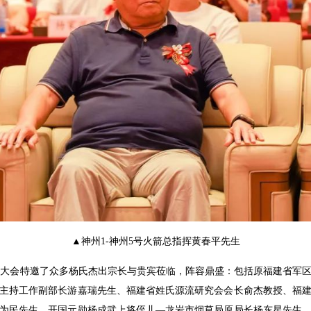
▲
神州1-神州5号火箭总指挥黄春平先生
。大会特邀了众多杨氏杰出宗长与贵宾莅临，阵容鼎盛：包括
原福建省军
主持工作副部长游嘉瑞先生、福建省姓氏源流研究会会长俞杰教授、福
为民先生、
开国元勋杨成武上将侄儿—
龙岩市烟草局原局长
杨东星先生