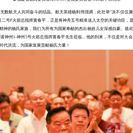
是无数航天人共同奋斗的结晶。航天英雄杨利伟强调，此壮举“决不仅仅
征二号F火箭总指挥黄春平，正是将神舟五号精准送入太空的关键功臣，是
”精神的杨氏家族，我们为所有为国家奉献的杰出杨姓儿女深感自豪。值
请神州1-神州5号火箭总指挥黄春平先生莅临，他的到来，不仅是对大
时代洪流，为国家发展贡献杨氏力量！