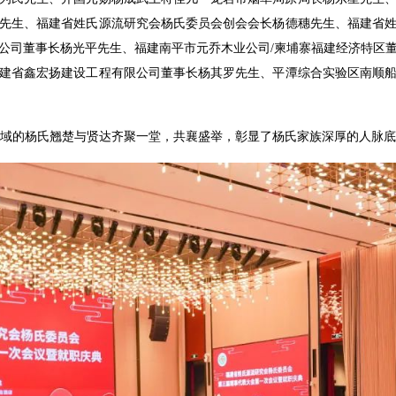
先生、
福建省姓氏源流研究会杨氏委员会
创会会长
杨德穗先生、
福建省
公司董事长
杨光平先生、
福建南平市元乔木业公司/柬埔寨福建经济特区
建省鑫宏扬建设工程有限公司董事长
杨其罗先生、
平潭综合实验区南顺
领域的杨氏翘楚与贤达齐聚一堂，共襄盛举，彰显了杨氏家族深厚的人脉底