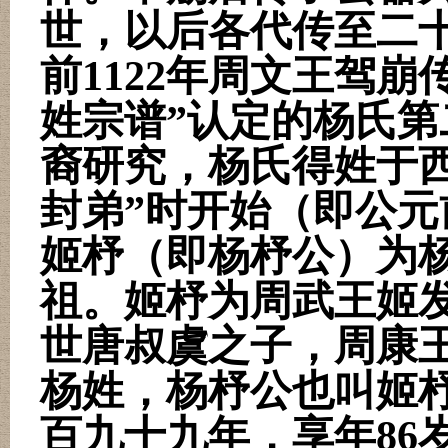
世，以后各代传至二
前
1122
年周文王驾崩
姓宗谱”认定的杨氏
裔研究，杨氏得姓于
封弟”时开始（即公元
姬杼（即杨杼公）为
祖。姬杼为周武王姬
世唐叔虞之子，周康
杨姓，杨杼公也叫姬
百九十九年，享年
86