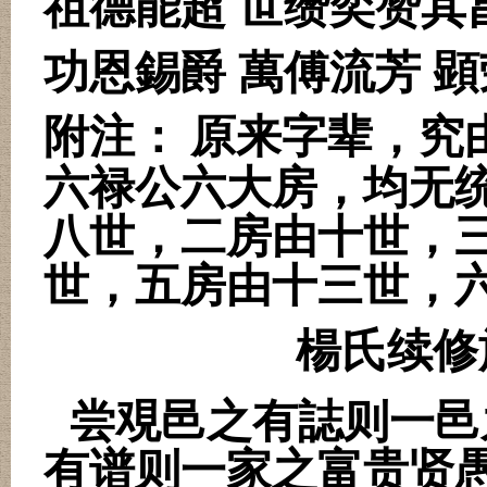
祖德能超 世缵奕赞其
功恩錫爵 萬傅流芳
顕
附注：
原来字辈，究
六禄公六大房，均无
八世，二房由十世，
世，五房由十三世，
楊氏续修
尝覌邑之有誌则一邑
有谱则一家之富贵贤