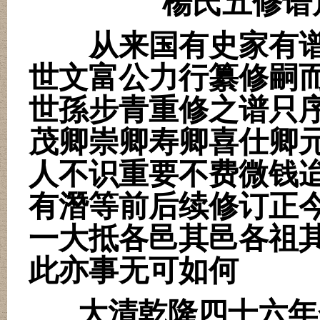
楊氏五修谱
从来国有史家有
世文富公力行纂修嗣
世孫步青重修之谱只
茂卿崇卿寿卿喜仕卿
人不识重要不费微钱
有潛等前后续修订正
一大抵各邑其邑各祖
此亦事无可如何
大清乾隆四十六年