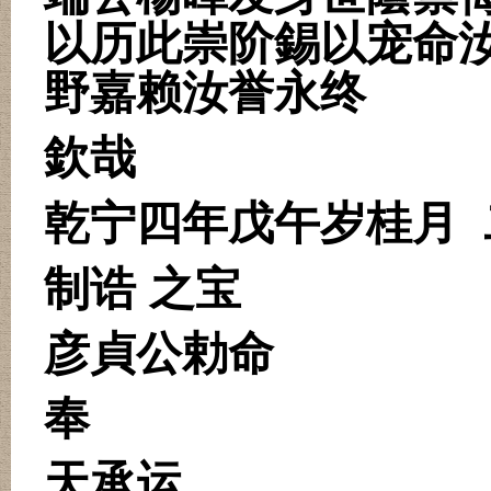
以历此崇阶錫以宠命
野嘉赖汝誉永终
欽哉
乾宁四年戊午岁桂月
制诰
之宝
彦貞公勅命
奉
天承运