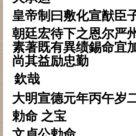
皇帝制曰敷化宣猷臣
朝廷宏待下之恩尔严
素著既有異绩錫命宜
尚其益励忠勤
欽哉
大明宣德元年丙午岁二
勅命 之宝
文貞公勅命