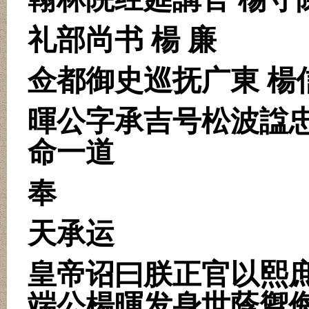
礼部尚书 楊 廉
佥都御史巡抚广東 楊
暉公字承吉号松波諡
命一道
奉
天承运
皇帝诏曰朕正官以熙
端公楊暉发身世蔭禦