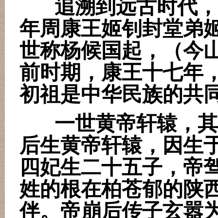
追溯到远古时代，
年周康王姬钊封堂弟
世称杨候国起，（今
前时期，康王十七年
初祖是中华民族的共
一世黄帝轩辕，其
后生黄帝轩辕，因生
四妃生二十五子，帝
姓的根在柏苍郁的陕
伴。帝崩后传子玄嚣