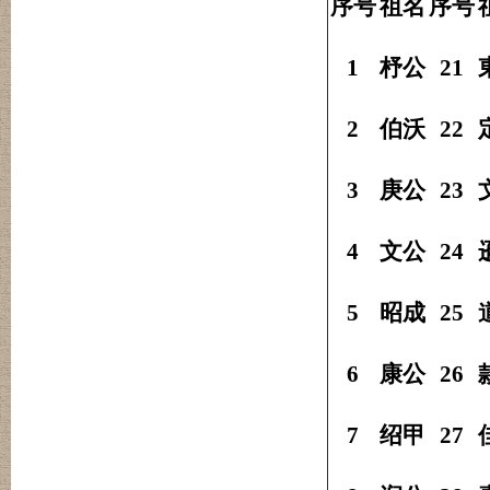
序号
祖名
序号
1
杼公
21
2
伯沃
22
3
庚公
23
4
文公
24
5
昭成
25
6
康公
26
7
绍甲
27