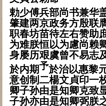
勅少傅兵部尚书兼华
肇建两京政务方殷联
职春坊苗待左右赞助
为难朕恒以为慮尚赖
身屡历艰虞曾不易志
予
於内期
於治以惠黎
意创制二楊文貞印一
卿子孙由是知卿克致
子孙亦由是知卿弼朕