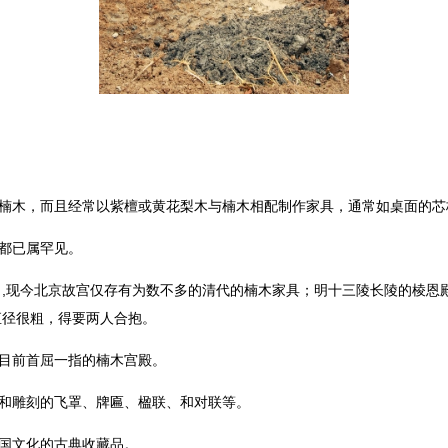
楠木，而且经常以紫檀或黄花梨木与楠木相配制作家具，通常如桌面的芯
都已属罕见。
,现今北京故宫仅存有为数不多的清代的楠木家具；明十三陵长陵的棱恩殿
直径很粗，得要两人合抱。
目前首屈一指的楠木宫殿。
和雕刻的飞罩、牌匾、楹联、和对联等。
中国文化的古典收藏品。