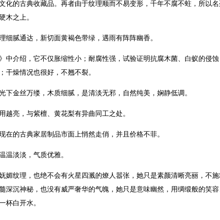
文化的古典收藏品。再者由于纹理顺而不易变形，千年不腐不蛀，所以名
些硬木之上。
理细腻通达，新切面黄褐色带绿，遇雨有阵阵幽香。
》中介绍，它不仅胀缩性小；耐腐性强，试验证明抗腐木菌、白蚁的侵蚀
；干燥情况也很好，不翘不裂。
光下金丝万缕，木质细腻，是清淡无邪，自然纯美，娴静低调。
用越亮，与紫檀、黄花梨有异曲同工之处。
现在的古典家居制品市面上悄然走俏，并且价格不菲。
温温淡淡，气质优雅。
妩媚纹理，也绝不会有火星四溅的燎人嚣张，她只是素颜清晰亮丽，不施
髓深沉神秘，也没有威严奢华的气魄，她只是意味幽然，用绸缎般的笑容
一杯白开水。