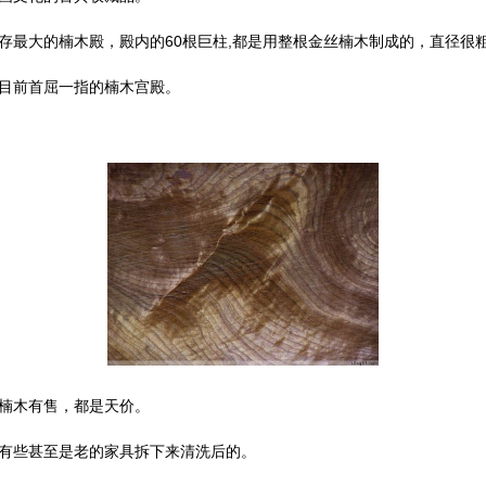
存最大的楠木殿，殿内的60根巨柱,都是用整根金丝楠木制成的，直径很
目前首屈一指的楠木宫殿。
楠木有售，都是天价。
有些甚至是老的家具拆下来清洗后的。