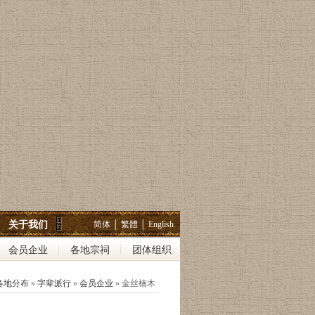
关于我们
简体
│
繁體
│
English
会员企业
各地宗祠
团体组织
各地分布
»
字辈派行
»
会员企业
» 金丝楠木