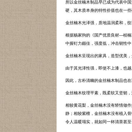
所以金丝楠木制品早已成为代表中国
硬，其木质本身的特性价值也在一
金丝楠木光泽强，质地温润柔和，纹
根据杨家驹的《国产优质良材—桢楠
中握钉力颇佳，强度低，冲击韧性中
金丝楠木呈现出的家具，造型优美，
由于其光泽性强，即使不上漆，也越
因此，古朴清幽的金丝楠木制品也在
金丝楠木纹理平素，既柔软又坚韧，
相较黄花梨，金丝楠木没有矫情做作
静；相较紫檀，金丝楠木没有植入骨
令人温暖塌实，就如同一杯清茶甚至