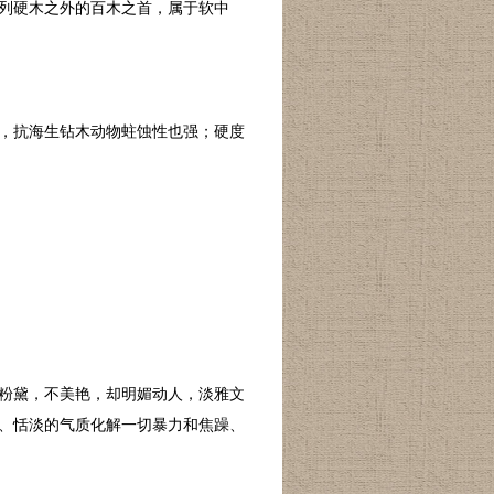
列硬木之外的百木之首，属于软中
，抗海生钻木动物蛀蚀性也强；硬度
粉黛，不美艳，却明媚动人，淡雅文
、恬淡的气质化解一切暴力和焦躁、