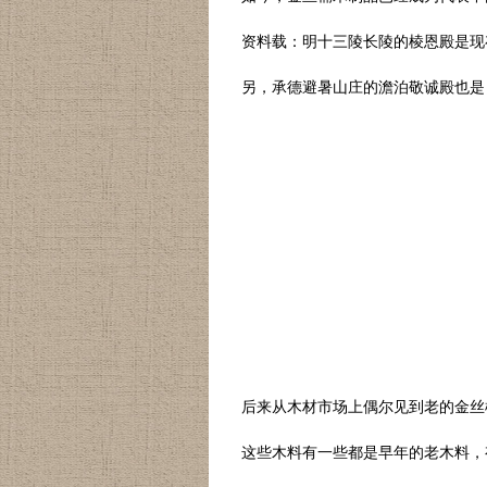
资料载：明十三陵长陵的棱恩殿是现
另，承德避暑山庄的澹泊敬诚殿也是
后来从木材市场上偶尔见到老的金丝
这些木料有一些都是早年的老木料，