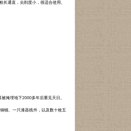
粗长通直，尖削度小，很适合使用。
被掩埋地下2000多年后重见天日。
残铜镜、一只漆器残件，以及数十枚五