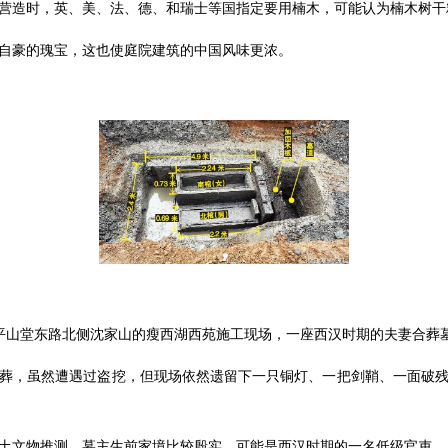
营造时，英、美、法、德、和瑞士等国指定要用楠木，可能认为楠木树干
自豪的瑰宝，这也使庭院建筑的中国风味更浓。
在平山堂东路北侧沈家山的瘦西湖西苑施工现场，一座西汉时期的夫妻合葬墓
葬，虽然遭遇过盗挖，但现场依然遗留下一只铜灯、一把剑鞘、一面破
土文物推测，墓主生前家境比较殷实，可能是西汉时期的一名低级官吏。