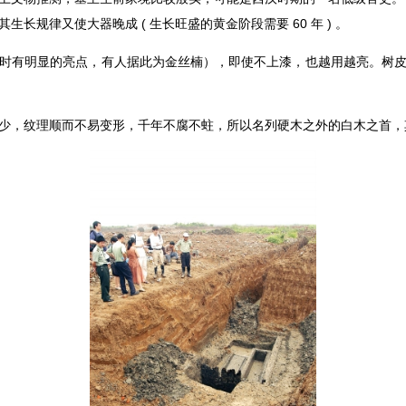
长规律又使大器晚成 ( 生长旺盛的黄金阶段需要 60 年 ) 。
时有明显的亮点，有人据此为金丝楠），即使不上漆，也越用越亮。树
少，纹理顺而不易变形，千年不腐不蛀，所以名列硬木之外的白木之首，