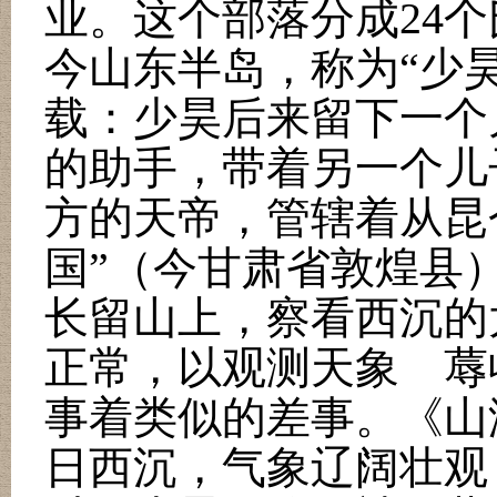
业。这个部落分成
24
个
今山东半岛，称为
“
少
载：少昊后来留下一个
的助手，带着另一个儿
方的天帝，管辖着从昆
国
”
（今甘肃省敦煌县
长留山上，察看西沉的
正常，以观测天象 蓐
事着类似的差事。《山
日西沉，气象辽阔壮观