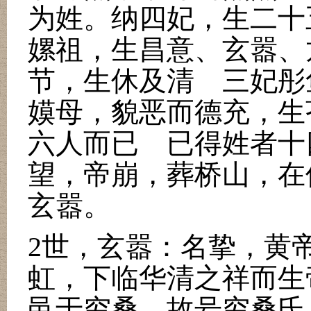
为姓。纳四妃，生二十
嫘祖，生昌意、玄嚣、
节，生休及清 三妃彤
嫫母，貌恶而德充，生
六人而已 已得姓者十
望，帝崩，葬桥山，在
玄嚣。
2
世，玄嚣：名挚，黄
虹，下临华清之祥而生
邑于穷桑，故号穷桑氏