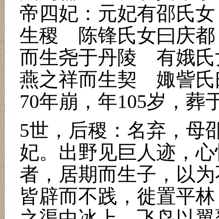
帝四妃：元妃有邵氏女
生稷 陈锋氏女曰庆都
而生尧于丹陵 有娥氏
燕之祥而生契 娵訾氏
70
年崩，年
105
岁，葬
5
世，后稷：名弃，母
妃。出野见巨人迹，心
者，居期而生子，以为
皆辟而不践，徙置平林
之渠中冰上，飞鸟以翼