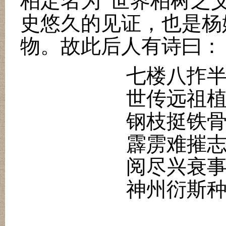
柏定名为
“
世界柏树之
史悠久的见证，也是杨
物。故此后人有诗曰：
七楼八拃
世传远祖
钢枝挺铁
霹雳难摧
阅尽兴衰
神州衍斯