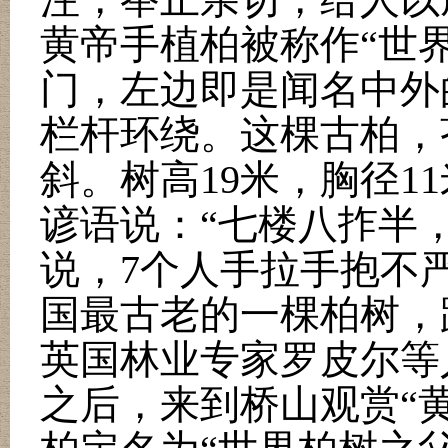
黄帝手植柏被称作
“
世
门，左边即是闻名中外
栏杆环绕。这棵古柏，
斜。树高
19
米，胸径
11
谚语说：
“
七楼八拃半
说，
7
个人手拉手抱不
国最古老的一棵柏树，
英国林业专家罗皮尔等
之后，来到桥山观赏
“