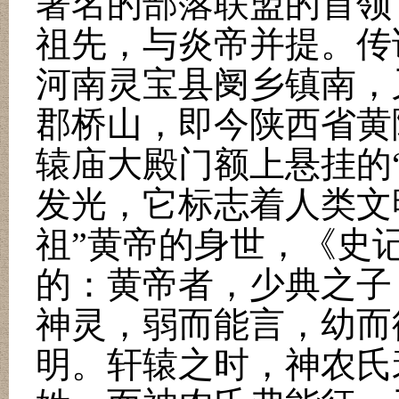
著名的部落联盟的首领
祖先，与炎帝并提。传
河南灵宝县阌乡镇南，
郡桥山，即今陕西省黄
辕庙大殿门额上悬挂的
发光，它标志着人类文
祖
”
黄帝的身世，《史
的：黄帝者，少典之子
神灵，弱而能言，幼而
明。轩辕之时，神农氏