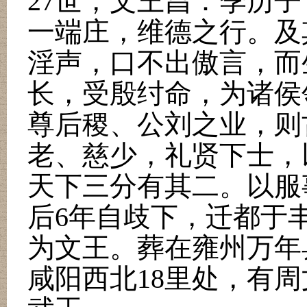
27
世，文王昌：季历子
一端庄，维德之行。及
淫声，口不出傲言，而
长，受殷纣命，为诸侯
尊后稷、公刘之业，则
老、慈少，礼贤下士，
天下三分有其二。以服
后
6
年自歧下，迁都于
为文王。葬在雍州万年
咸阳西北
18
里处，有周