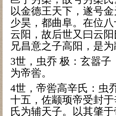
以金德王天下，遂号金
少昊，都曲阜。在位八
云阳，故后世又曰云阳
兄昌意之子高阳，是为
3
世，虫乔 极：玄嚣子
为帝喾。
4
世，帝喾高辛氏：虫乔
十五，佐颛顼帝受封于
氏为辅天子。以其肇于