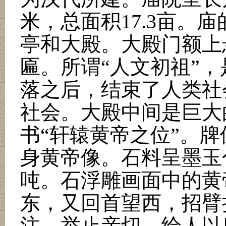
米，总面积
17.3
亩。庙
亭和大殿。大殿门额上
匾。所谓
“
人文初祖
”
，
落之后，结束了人类社
社会。大殿中间是巨大
书
“
轩辕黄帝之位
”
。牌
身黄帝像。石料呈墨玉
吨。石浮雕画面中的黄
东，又回首望西，招臂
注，举止亲切，给人以