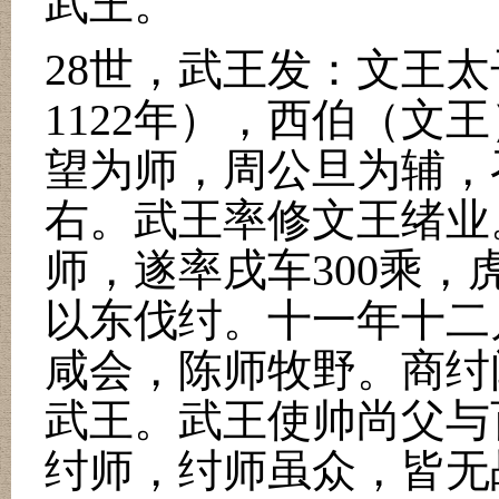
武王。
28
世，武王发：文王太
1122
年），西伯（文王
望为师，周公旦为辅，
右。武王率修文王绪业
师，遂率戌车
300
乘，
以东伐纣。十一年十二
咸会，陈师牧野。商纣
武王。武王使帅尚父与
纣师，纣师虽众，皆无