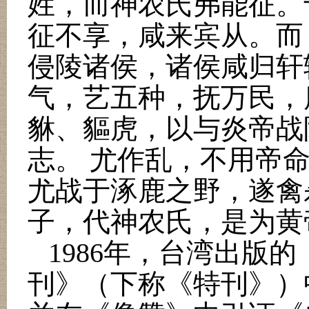
姓，而神农氏弗能征。
征不享，咸来宾从。而
侵陵诸侯，诸侯咸归轩
气，艺五种，抚万民，
貅、貙虎，以与炎帝战
志。 尤作乱，不用帝
尤战于涿鹿之野，遂禽
子，代神农氏，是为黄
1986
年，台湾出版的
刊》（下称《特刊》）