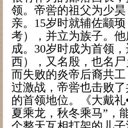
领。帝喾的祖父为少昊
亲。
15
岁时就辅佐颛顼
考），并立为族子。他
成。
30
岁时成为首领，
西），又名殷，也名尸
而失败的炎帝后裔共工
过激战，帝喾也击败了
的首领地位。《大戴礼
夏乘龙，秋冬乘马
”
，
个整天互相打架的儿子