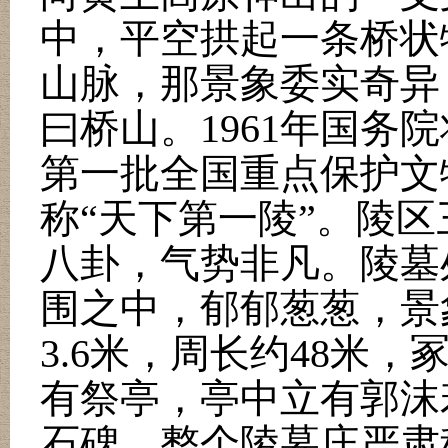
中，平空拱起一条桥状
山脉，那景象委实奇异
曰桥山。
1961
年国务院
第一批全国重点保护文
称
“
天下第一陵
”
。陵区
八卦，气势非凡。陵墓
围之中，郁郁葱葱，景
3.6
米，周长约
48
米，
有祭亭，亭中立有郭沫
石碑。整个陵墓庄严肃