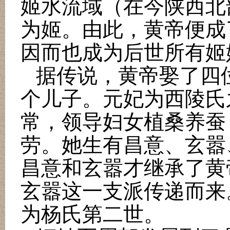
姬水流域（在今陕西北
为姬。由此，黄帝便成
因而也成为后世所有姬
据传说，黄帝娶了四
个儿子。元妃为西陵氏
常，领导妇女植桑养蚕
劳。她生有昌意、玄嚣
昌意和玄嚣才继承了黄
玄嚣这一支派传递而来
为杨氏第二世。