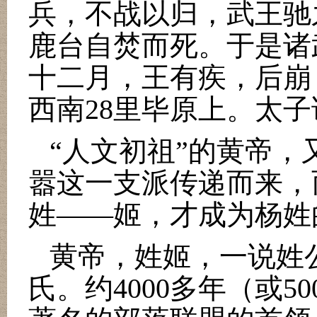
兵，不战以归，武王驰
鹿台自焚而死。于是诸
十二月，王有疾，后崩
西南
28
里毕原上。太子
“
人文初祖
”
的黄帝，
嚣这一支派传递而来，
姓
——
姬，才成为杨姓
黄帝，姓姬，一说姓
氏。约
4000
多年（或
50