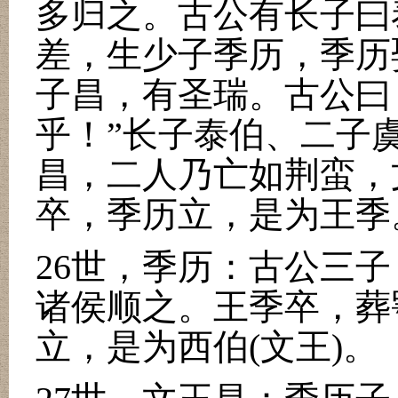
多归之。古公有长子曰
差，生少子季历，季历
子昌，有圣瑞。古公曰
乎！
”
长子泰伯、二子
昌，二人乃亡如荆蛮，
卒，季历立，是为王季
26
世，季历：古公三子
诸侯顺之。王季卒，葬
立，是为西伯
(
文王
)
。