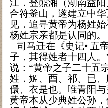
江，登熊湘（湖南益阳
合符釜山，遂建立中华
见，追寻黄帝为杨姓始
杨姓宗亲都是认同的。
•
司马迁在《史记
五帝
子，其得姓者十四人。
说：
“
黄帝之子二十五
姓，姬、酉、祁、已、
儇、衣是也。唯青阳与
黄帝本从少典姓公孙，