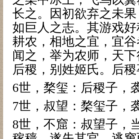
长之。因初欲弃之未果
如巨人之志。其游戏好
耕农，相地之宜，宜谷
闻之，举为农师，天下
后稷，别姓姬氏。后稷
6
世，楘玺：后稷子，
7
世，叔望：楘玺子，
8
世，不窟：叔望子，
稼穑，遂失其官，逃窜