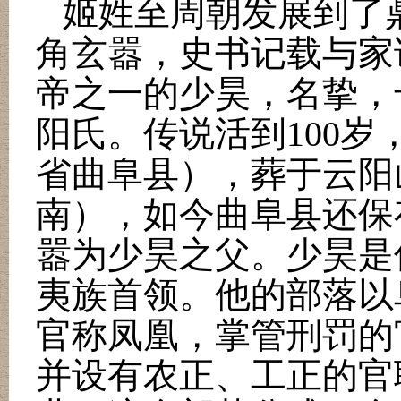
姬姓至周朝发展到了
角玄嚣，史书记载与家
帝之一的少昊，名挚，
阳氏。传说活到
100
岁
省曲阜县），葬于云阳
南），如今曲阜县还保
嚣为少昊之父。少昊是
夷族首领。他的部落以
官称凤凰，掌管刑罚的
并设有农正、工正的官