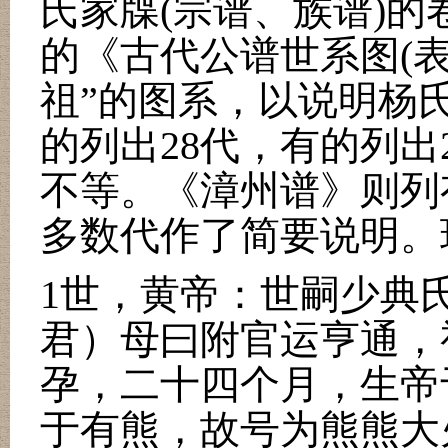
氏家牒
(
宗谱、族谱
)
的
的《古代公谱世系图
(
祖
”
的图系，以说明杨
的列出
28
代，有的列出
不等。《漳州谱》则列
多数代作了简要说明。
1
世，黄帝：世嗣少典
君）母曰附官运亨通，
孕，二十四个月，生帝
于有熊，故号为熊熊大