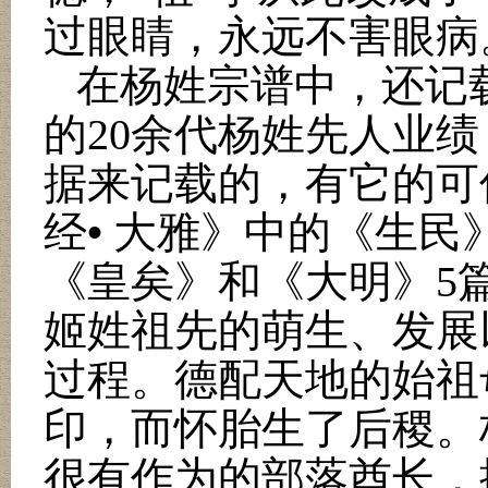
过眼睛，永远不害眼病
在杨姓宗谱中，还记
的
20
余代杨姓先人业绩
据来记载的，有它的可
•
经
大雅》中的《生民
《皇矣》和《大明》
5
姬姓祖先的萌生、发展
过程。德配天地的始祖
印，而怀胎生了后稷。
很有作为的部落酋长，