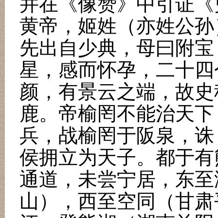
并在《像赞》中引证《
黄帝，姬姓（亦姓公孙
先出自少典，母曰附宝
星，感而怀孕，二十四
颜，有景云之端，故史
鹿。帝榆罔不能治天下
兵，战榆罔于阪泉，诛
侯拥立为天子。都于有
通道，未尝宁居，东至
山），西至空同（甘肃