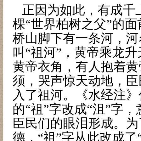
正因为如此，有成千
棵
“
世界柏树之父
”
的面
桥山脚下有一条河，河
叫
“
祖河
”
，黄帝乘龙升
黄帝衣角，有人抱着黄
须，哭声惊天动地，臣
入了祖河。《水经注》
的
“
祖
”
字改成
“
沮
”
字，
臣民们的眼泪形成。为
德，
“
祖
”
字从此改成了