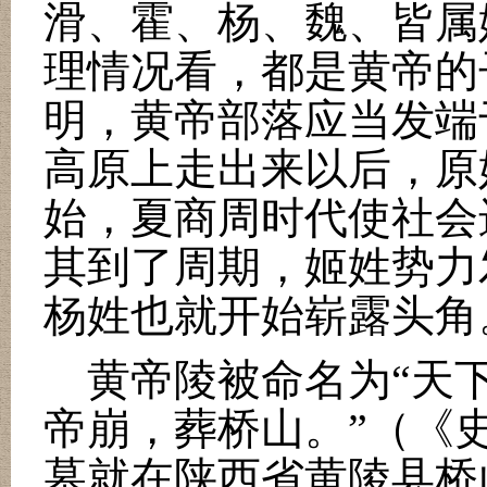
滑、霍、杨、魏、皆属
理情况看，都是黄帝的
明，黄帝部落应当发端
高原上走出来以后，原
始，夏商周时代使社会
其到了周期，姬姓势力
杨姓也就开始崭露头角
黄帝陵被命名为
“
天
帝崩，葬桥山。
”
（《
墓就在陕西省黄陵县桥